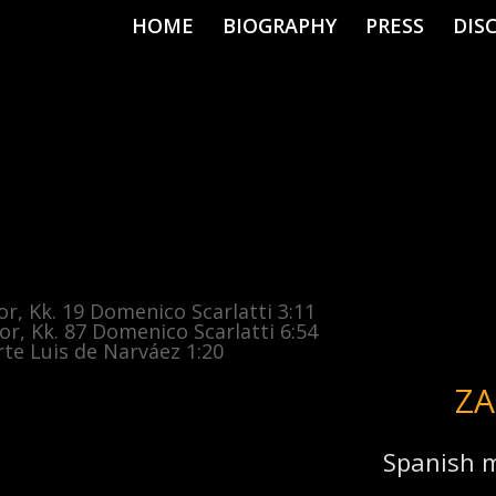
HOME
BIOGRAPHY
PRESS
DIS
r, Kk. 19
Domenico Scarlatti
3:11
r, Kk. 87
Domenico Scarlatti
6:54
rte
Luis de Narváez
1:20
ZA
Spanish m