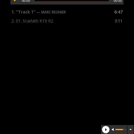
00:00
00:00
1.
“Track 1”
6:47
— MARC REGNIER
2.
01. Scarlatti K19 R2
3:11